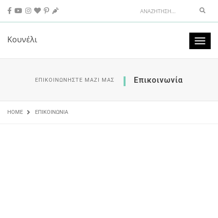
Sear
Κουνέλι
Toggl
naviga
Επικοινωνία
ΕΠΙΚΟΙΝΩΝΉΣΤΕ ΜΑΖΊ ΜΑΣ
HOME
ΕΠΙΚΟΙΝΩΝΊΑ