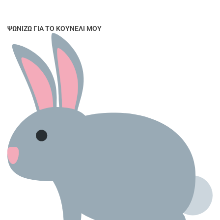
ΨΩΝΊΖΩ ΓΙΑ ΤΟ ΚΟΥΝΈΛΙ ΜΟΥ