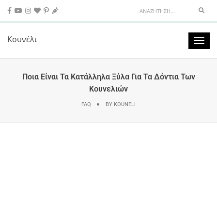
Sear
Κουνέλι
Toggl
naviga
Ποια Είναι Τα Κατάλληλα Ξύλα Για Τα Δόντια Των
Κουνελιών
FAQ
BY
KOUNELI