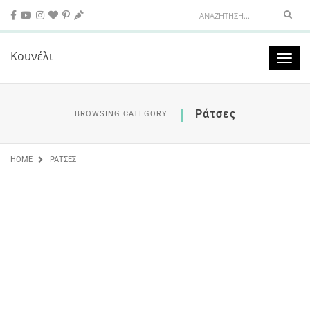
Sear
Κουνέλι
Toggl
naviga
Ράτσες
BROWSING CATEGORY
HOME
ΡΆΤΣΕΣ