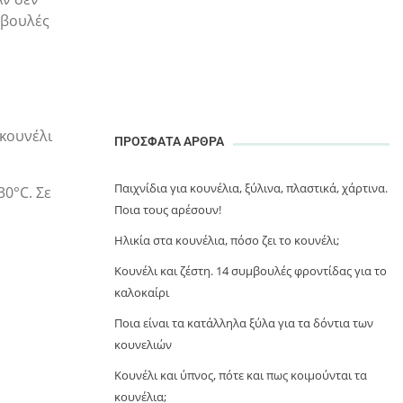
μβουλές
 κουνέλι
ΠΡΟΣΦΑΤΑ ΑΡΘΡΑ
Παιχνίδια για κουνέλια, ξύλινα, πλαστικά, χάρτινα.
30°C. Σε
Ποια τους αρέσουν!
Ηλικία στα κουνέλια, πόσο ζει το κουνέλι;
Κουνέλι και ζέστη. 14 συμβουλές φροντίδας για το
καλοκαίρι
Ποια είναι τα κατάλληλα ξύλα για τα δόντια των
κουνελιών
Κουνέλι και ύπνος, πότε και πως κοιμούνται τα
κουνέλια;