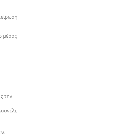
τείρωση
ο μέρος
ές την
κουνέλι,
ών.