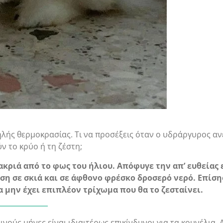
λής θερμοκρασίας. Τι να προσέξεις όταν ο υδράργυρος αν
ν το κρύο ή τη ζέστη;
κριά από το φως του ήλιου. Απόφυγε την απ’ ευθείας
αση σε σκιά και σε άφθονο φρέσκο δροσερό νερό. Επίση
α μην έχει επιπλέον τρίχωμα που θα το ζεσταίνει.
ινούς μήνες είναι ιδιαιτέρως επικίνδυνοι για τα κουνέλια. 