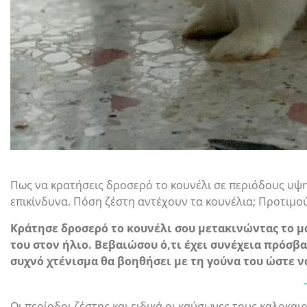
Πως να κρατήσεις δροσερό το κουνέλι σε περιόδους υψη
επικίνδυνα. Πόση ζέστη αντέχουν τα κουνέλια; Προτιμού
Κράτησε δροσερό το κουνέλι σου μετακινώντας το μα
του στον ήλιο. Βεβαιώσου ό,τι έχει συνέχεια πρόσβ
συχνό χτένισμα θα βοηθήσει με τη γούνα του ώστε ν
Οι περίοδοι ζέστης και ειδικά οι καύσωνες τους καλοκαιρ