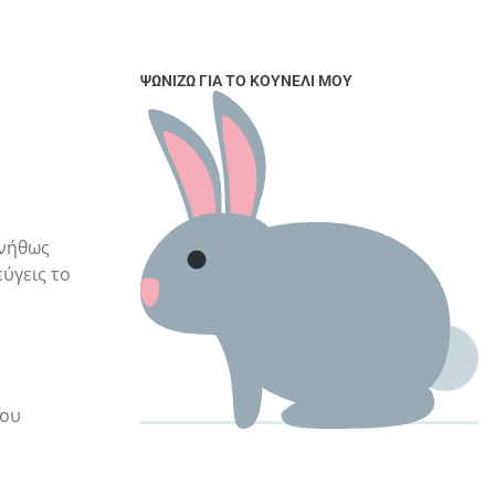
ΨΩΝΊΖΩ ΓΙΑ ΤΟ ΚΟΥΝΈΛΙ ΜΟΥ
υνήθως
ύγεις το
του