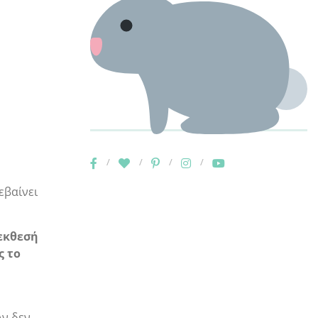
εβαίνει
 εκθεσή
ς το
Αν δεν