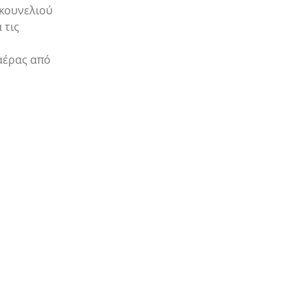
 κουνελιού
 τις
 αέρας από