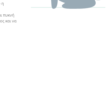
 η
αι πυκνή
ος και να