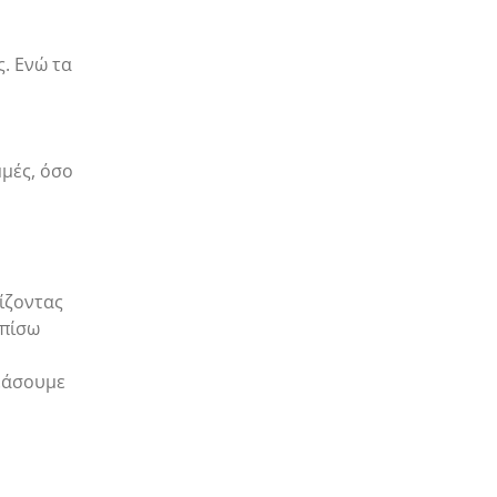
. Ενώ τα
μμές, όσο
ρίζοντας
 πίσω
λεάσουμε