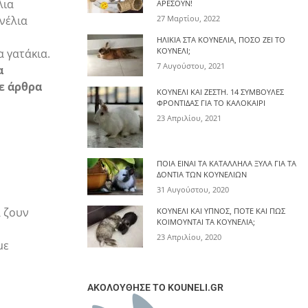
λια
ΑΡΈΣΟΥΝ!
νέλια
27 Μαρτίου, 2022
ΗΛΙΚΊΑ ΣΤΑ ΚΟΥΝΈΛΙΑ, ΠΌΣΟ ΖΕΙ ΤΟ
ΚΟΥΝΈΛΙ;
α γατάκια.
7 Αυγούστου, 2021
α
σε άρθρα
ΚΟΥΝΈΛΙ ΚΑΙ ΖΈΣΤΗ. 14 ΣΥΜΒΟΥΛΈΣ
ΦΡΟΝΤΊΔΑΣ ΓΙΑ ΤΟ ΚΑΛΟΚΑΊΡΙ
23 Απριλίου, 2021
ΠΟΙΑ ΕΊΝΑΙ ΤΑ ΚΑΤΆΛΛΗΛΑ ΞΎΛΑ ΓΙΑ ΤΑ
ΔΌΝΤΙΑ ΤΩΝ ΚΟΥΝΕΛΙΏΝ
31 Αυγούστου, 2020
 ζουν
ΚΟΥΝΈΛΙ ΚΑΙ ΎΠΝΟΣ, ΠΌΤΕ ΚΑΙ ΠΩΣ
ΚΟΙΜΟΎΝΤΑΙ ΤΑ ΚΟΥΝΈΛΙΑ;
23 Απριλίου, 2020
με
ΑΚΟΛΟΥΘΗΣΕ ΤΟ KOUNELI.GR