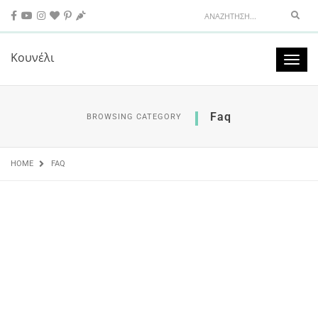
Sear
Κουνέλι
Toggl
naviga
Faq
BROWSING CATEGORY
HOME
FAQ