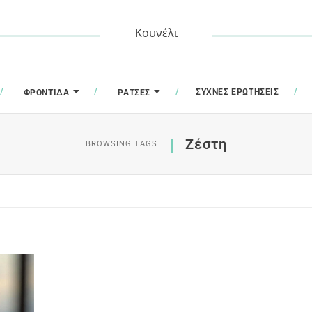
Κουνέλι
ΣΥΧΝΈΣ ΕΡΩΤΉΣΕΙΣ
ΦΡΟΝΤΊΔΑ
ΡΆΤΣΕΣ
Ζέστη
BROWSING TAGS