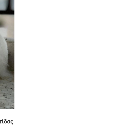
τίδας