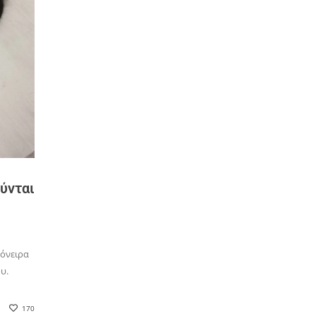
ούνται
 όνειρα
υ.
170