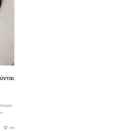
ούνται
 όνειρα
υ.
170