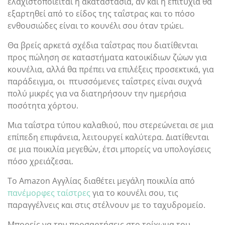
ελαχιστοποιείται η ακαταστασία, αν και η επιτυχία θα
εξαρτηθεί από το είδος της ταΐστρας και το πόσο
ενθουσιώδες είναι το κουνέλι σου όταν τρώει.
Θα βρείς αρκετά σχέδια ταΐστρας που διατίθενται
προς πώληση σε καταστήματα κατοικίδιων ζώων για
κουνέλια, αλλά θα πρέπει να επιλέξεις προσεκτικά, για
παράδειγμα, οι πτυσσόμενες ταΐστρες είναι συχνά
πολύ μικρές για να διατηρήσουν την ημερήσια
ποσότητα χόρτου.
Μια ταΐστρα τύπου καλαθιού, που στερεώνεται σε μια
επίπεδη επιφάνεια, λειτουργεί καλύτερα. Διατίθενται
σε μια ποικιλία μεγεθών, έτσι μπορείς να υπολογίσεις
πόσο χρειάζεσαι.
Το Amazon Αγγλίας διαθέτει μεγάλη ποικιλία από
πανέμορφες ταίστρες
για το κουνέλι σου, τις
παραγγέλνεις και στις στέλνουν με το ταχυδρομείο.
Μπορείς να την προσαρτήσεις στο τοίχωμα του