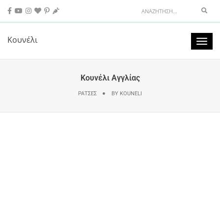
Sear
Κουνέλι
Toggl
naviga
Κουνέλι Αγγλίας
ΡΆΤΣΕΣ
BY
KOUNELI