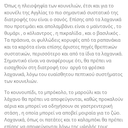
Όπως η πλειοψηφία των κουνελιών, έτσι και για το
κουνέλι της Αγγλίας το πιο σημαντικό συστατικό της
διατροφής του είναι ο σανός. Επίσης από τα λαχανικά
που προτιμάει και απολαμβάνει είναι ο μαϊντανός , το
θυμάρι , ο κόλιαντρος , η πικραλίδα , και ο βασιλικός .
Τα πράσινα, οι φυλλώδεις κορυφές από τα ραπανάκια
και τα καρότα είναι επίσης άριστες πηγές θρεπτικών
συστατικών, περισσότερο και από τα ίδια τα λαχανικά.
Σημαντικό είναι να αναφέρουμε ότι, θα πρέπει να
εισαχθούν στη διατροφή του αργά τα φρέσκα
λαχανικά, λόγω του ευαίσθητου πεπτικού συστήματος
των κουνελιών.
Το κουνουπίδι, το μπρόκολο, το μαρούλι και το
λάχανο θα πρέπει να αποφεύγονται, καθώς προκαλούν
αέρια και μπορεί να οδηγήσουν σε γαστρεντερική
στάση , η οποία μπορεί να αποβεί μοιραία για το ζώο.
Λαχανικά, όπως οι πατάτες και το καλαμπόκι θα πρέπει
επίσης να αποφεύγονται λόγω της υψηλής τους